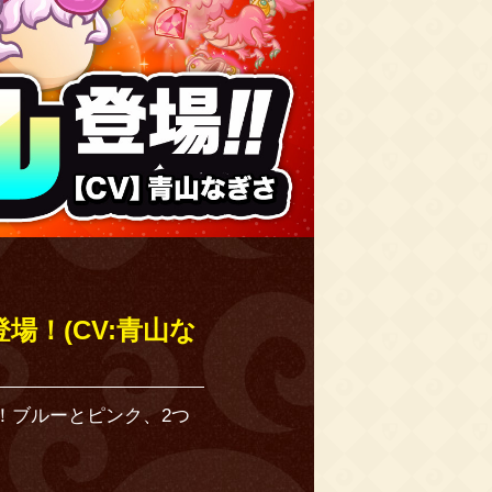
！(CV:青山な
！ブルーとピンク、2つ