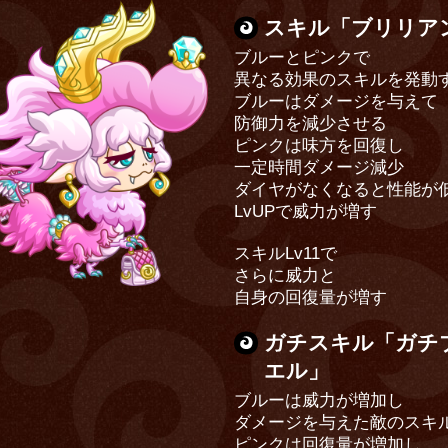
スキル「ブリリア
ブルーとピンクで
異なる効果のスキルを発動
ブルーはダメージを与えて
防御力を減少させる
ピンクは味方を回復し
一定時間ダメージ減少
ダイヤがなくなると性能が
LvUPで威力が増す
スキルLv11で
さらに威力と
自身の回復量が増す
ガチスキル「ガチ
エル」
ブルーは威力が増加し
ダメージを与えた敵のスキ
ピンクは回復量が増加し