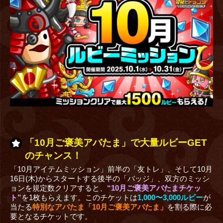
「10月ご褒美アバたま」で大量ルビーGET
のチャンス！
「10月アイテムミッション」前半の「友トレ」、そして10月
16日(木)からスタートする後半の「バッジ」、双方のミッシ
ョンを規定数クリアすると、
“10月ご褒美アバたまチケッ
ト”
を1枚もらえます。このチケットは
1,000〜3,000ルビー
が
当たる
特別なアバたま「10月ご褒美アバたま」
を割る際に必
要となるチケットです。