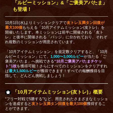
「ルビーミッション」&「ご褒美アバたま」
も登場！
10月1日(水)よりミッションクリアで
友トレ玉満タン回復が
最大100個
もらえる「10月アイテムミッション(友トレ)」を
開催いたします。本ミッションは前半に開催される「友ト
レ」と後半に開催される「バッジ」に分かれており、それぞ
れ複数のミッションが用意されています。
「10月アイテムミッション」を規定数クリアすると、「10月
ルビーミッション」にて、
1,000〜3,000ルビー
が当たる「ご
褒美アバたま」へ挑戦できる
“10月ご褒美アバたまチケッ
ト
”
1枚
を獲得可能！さらにすべてのミッションをクリアすれ
ば
最大1,500ルビー
が獲得できます！すべての報酬獲得を目
指して、どんどん挑戦しましょう！
「10月アイテムミッション(友トレ)」概要
“フリー対戦で5勝する”など、用意されたさまざまなミッショ
ンを達成すると
友トレ玉満タン回復を最大100個
獲得するこ
とができます。