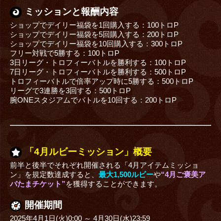
ミッションと報酬内容
ショップでデイリー福袋を1回購入する：100トロP
ショップでデイリー福袋を5回購入する：200トロP
ショップでデイリー福袋を10回購入する：300トロP
フリー対戦で5勝する：100トロP
3日リーグ・トロフィーバトルを勝利する：100トロP
7日リーグ・トロフィーバトルを勝利する：500トロP
トロフィーバトルで倍率アップ時に5勝する：500トロP
リーグで3連勝を3回する：500トロP
腕ONEスタジアムでバトルを10回する：200トロP
「4月ルビーミッション」概要
前半と後半でそれぞれ開催される「4月アイテムミッショ
ン」を規定数達成すると、
最大1,500ルビー
や
“4月ご褒美ア
バたまチケット”
を獲得することができます。
開催期間
2025年4月1日(火)0:00 ～ 4月30日(水)23:59