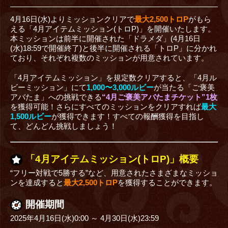
4月16日(水)よりミッションクリアで
最大2,500
トロP
がもら
える「4月アイテムミッション(トロP)」を開催いたします。
本ミッションは前半に開催された「ドラメダ」(4月16日
(水)18:59で開催終了)と後半に開催される「トロP」に分かれ
ており、それぞれ複数のミッションが用意されています。
「4月アイテムミッション」を規定数クリアすると、「4月ル
ビーミッション」にて
1,000〜3,000ルビー
が当たる「ご褒美
アバたま」への挑戦できる
“4月ご褒美アバたまチケット”1枚
を獲得可能！さらにすべてのミッションをクリアすれば
最大
1,500ルビー
が獲得できます！すべての報酬獲得を目指し
て、どんどん挑戦しましょう！
「4月アイテムミッション(トロP)」概要
“フリー対戦で5勝する”など、用意されたさまざまなミッショ
ンを達成すると
最大2,500トロP
を獲得することができます。
開催期間
2025年4月16日(水)0:00 ～ 4月30日(水)23:59