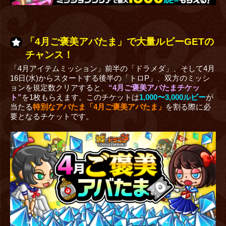
「4月ご褒美アバたま」で大量ルビーGETの
チャンス！
「4月アイテムミッション」前半の「ドラメダ」、そして4月
16日(水)からスタートする後半の「トロP」、双方のミッシ
ョンを規定数クリアすると、
“4月ご褒美アバたまチケッ
ト”
を1枚もらえます。このチケットは
1,000〜3,000ルビー
が
当たる
特別なアバたま「4月ご褒美アバたま」
を割る際に必
要となるチケットです。