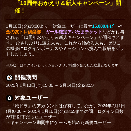
「10周年おかえり＆新人キャンペーン」開
催！
1月10日(金)19:00より、対象ユーザーに最大
15,000ルビー
や
金の友トレ倶楽部、
ガール確定アバたまチケット
などが付与
される「10周年おかえり＆新人キャンペーン」が開催されま
す。 ひさしぶりに遊ぶ人も、これから始める人も、ぜひこ
の機会にログインボーナスやミッションへ挑んで報酬をゲッ
トしましょう。
※ルビーはログインとミッションクリア報酬を合わせた総量となります
開催期間
2025年1月10日(金)19:00 ～ 3月14日(金)23:59
対象ユーザー
・『城ドラ』のアカウントは保有していたが、2024年7月1日
(月)0:00 ～ 2025年1月10日(金)18:59までの間、ログイン日数
が7日以下だったユーザー
・キャンペーン期間中にゲームを始めた新規ユーザー