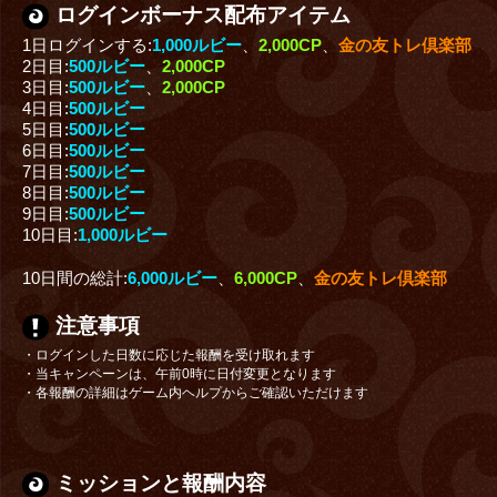
ログインボーナス
配布アイテム
1日ログインする:
1,000ルビー
、
2,000CP
、
金の友トレ倶楽部
2日目:
500ルビー
、
2,000CP
3日目:
500ルビー
、
2,000CP
4日目:
500ルビー
5日目:
500ルビー
6日目:
500ルビー
7日目:
500ルビー
8日目:
500ルビー
9日目:
500ルビー
10日目:
1,000ルビー
10日間の総計:
6,000ルビー
、
6,000CP
、
金の友トレ倶楽部
注意事項
・ログインした日数に応じた報酬を受け取れます
・当キャンペーンは、午前0時に日付変更となります
・各報酬の詳細はゲーム内ヘルプからご確認いただけます
ミッションと報酬内容