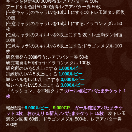
キーンを合計400,000獲得:レアアバター券 50枚
フードをを合計50,000獲得:レアアバター券 50枚
[任意キャラ]のキャラLvを10以上にする:友トレ玉満タン回復
10個
[任意キャラ]のキャラLvを15以上にする:ドラゴンメダル 50
枚
[任意キャラ]のスキルLvを3以上にする:友トレ玉満タン回復
10個
[任意キャラ]のスキルLvを6以上にする:ドラゴンメダル 100
枚
研究開発を30回行う:レアアバター券 50枚
研究開発を50回行う:ドラゴンメダル 100枚
研究所のLVを5以上にする:
1,000ルビー
訓練所のLVを5以上にする:
1,000ルビー
城レベルをLv10以上にする:
3,000ルビー
城レベルをLv15以上にする:
3,000ルビー
「ミッション」を20個クリア:
ガール確定アバたまチケット 1
枚
報酬総計:
9,000ルビー
、
9,000CP
、
ガール確定アバたまチケ
ット 1枚
、
おかえり＆新人アバたまチケット 15枚
、友トレ玉
満タン回復 60個、ドラゴンメダル 500枚、レアアバター券
300枚