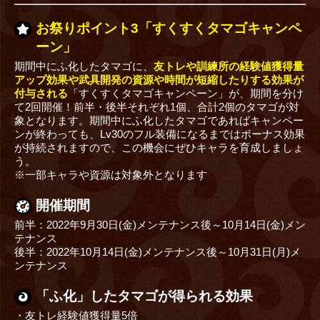
お祭りポイント3「すくすくタマゴキャンペ
ーン」
期間中にふ化したタマゴに、
友トレや訓練所の経験値獲得量
アップ効果や武具開発の資源や時間が短縮したりする効果が
付与される
「すくすくタマゴキャンペーン」が、期間を分け
て2回開催！前半・後半それぞれ1個、合計2個のタマゴが対
象となります。期間中にふ化したタマゴであればキャンペー
ンが終わっても、Lv30のフル装備になるまではボーナス効果
が持続されますので、この機会にぜひキャラを育成しましょ
う。
※一部キャラや資源は対象外となります
開催期間
前半：2022年9月30日(金)メンテナンス後～10月14日(金)メン
テナンス
後半：2022年10月14日(金)メンテナンス後～10月31日(月)メ
ンテナンス
「ふ化」したタマゴが得られる効果
・友トレ経験値獲得量5倍