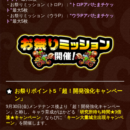
・お祭りミッション（トロP）：
"トロPアバたまチケッ
ト”
最大5枚
・お祭りミッション（ウラP）：
"ウラPアバたまチケッ
ト”
最大5枚
お祭りポイント5「超！開発強化キャンペー
ン」
9月30日(金)メンテナンス後より「超！開発強化キャンペー
ン」と称し、キャラ育成がはかどる「
研究所待ち時間★3倍
速★キャンペーン
」ならびに「
キーン大量城主出現キャンペ
ーン
」を開催します。