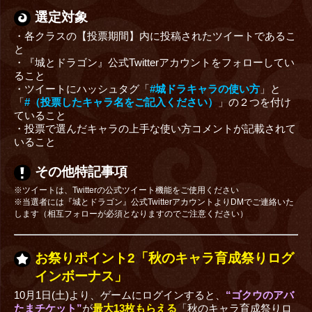
選定対象
・各クラスの【投票期間】内に投稿されたツイートであるこ
と
・『城とドラゴン』公式Twitterアカウントをフォローしてい
ること
・ツイートにハッシュタグ「
#城ドラキャラの使い方
」と
「
#（投票したキャラ名をご記入ください）
」の２つを付け
ていること
・投票で選んだキャラの上手な使い方コメントが記載されて
いること
その他特記事項
※ツイートは、Twitterの公式ツイート機能をご使用ください
※当選者には『城とドラゴン』公式TwitterアカウントよりDMでご連絡いた
します（相互フォローが必須となりますのでご注意ください）
お祭りポイント2「秋のキャラ育成祭りログ
インボーナス」
10月1日(土)より、ゲームにログインすると、
“ゴクウのアバ
たまチケット”
が
最大13枚もらえる
「秋のキャラ育成祭りロ