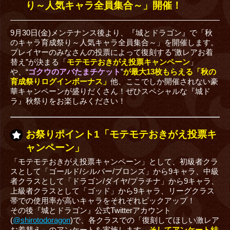
り～人気キャラ全員集合～」開催！
9月30日(金)メンテナンス後より、『城とドラゴン』で「秋
のキャラ育成祭り～人気キャラ全員集合～」を開催します。
プレイヤーのみなさんの投票によって復刻する"激レアお着
替え”が決まる「
モテモテおきがえ投票キャンペーン
」
や、“
ゴクウのアバたまチケット
”
が最大13枚もらえる
「
秋の
育成祭りログインボーナス
」
他、ここでしか開催されない豪
華キャンペーンが盛りだくさん！ぜひスペシャルな『城ド
ラ』秋祭りをお楽しみください！
お祭りポイント1「モテモテおきがえ投票キ
ャンペーン」
「モテモテおきがえ投票キャンペーン」として、初級者クラ
スとして「ゴールド/シルバー/ブロンズ」から9キャラ、中級
者クラスとして「ドラゴン/ダイヤ/プラチナ」から9キャラ、
上級者クラスとして「ゴッド」から9キャラ、リーグクラス
帯での使用率が高いキャラをそれぞれピックアップ！
その後『城とドラゴン』公式Twitterアカウント
(
@shirotodoragon
)で、各クラスでの「復刻してほしい激レア
お着替え」のアンケートを実施します。
そしてアンケート結