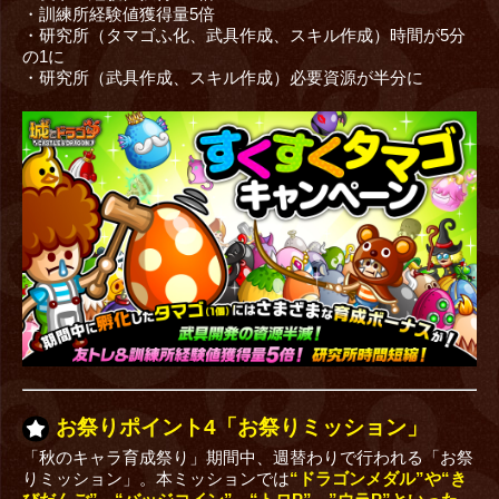
・訓練所経験値獲得量5倍
・研究所（タマゴふ化、武具作成、スキル作成）時間が5分
の1に
・研究所（武具作成、スキル作成）必要資源が半分に
お祭りポイント4「お祭りミッション」
「秋のキャラ育成祭り」期間中、週替わりで行われる「お祭
りミッション」。本ミッションでは
“ドラゴンメダル”や“き