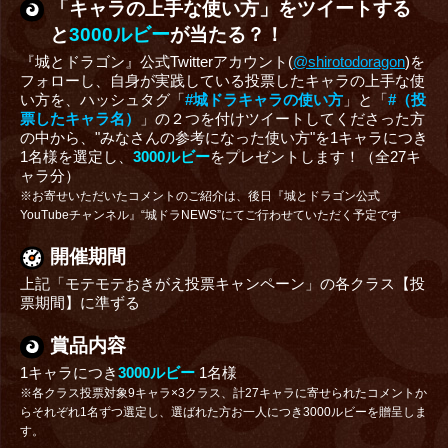
「キャラの上手な使い方」をツイートする
と
3000ルビー
が当たる？！
『城とドラゴン』公式Twitterアカウント(
@shirotodoragon
)を
フォローし、自身が実践している投票したキャラの上手な使
い方を、ハッシュタグ「
#城ドラキャラの使い方
」と「
#（投
票したキャラ名）
」の２つを付けツイートしてくださった方
の中から、"みなさんの参考になった使い方"を1キャラにつき
1名様を選定し、
3000ルビー
をプレゼントします！（全27キ
ャラ分）
※お寄せいただいたコメントのご紹介は、後日『城とドラゴン公式
YouTubeチャンネル』“城ドラNEWS”にてご行わせていただく予定です
開催期間
上記「モテモテおきがえ投票キャンペーン」の各クラス【投
票期間】に準ずる
賞品内容
1キャラにつき
3000ルビー
1名様
※各クラス投票対象9キャラ×3クラス、計27キャラに寄せられたコメントか
らそれぞれ1名ずつ選定し、選ばれた方お一人につき3000ルビーを贈呈しま
す。